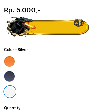
Rp. 5.000,-
Color
- Silver
Quantity