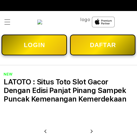
Skip to
content
LOGIN
DAFTAR
NEW
LATOTO : Situs Toto Slot Gacor
Dengan Edisi Panjat Pinang Sampek
Puncak Kemenangan Kemerdekaan
u
Previous
Next