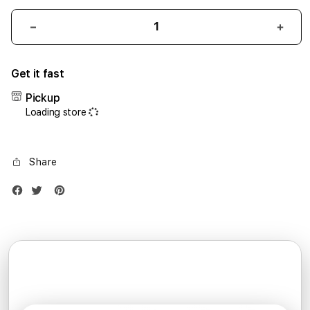
Decrease
Incr
quantity
quant
for
for
Get it fast
iPhone
iPho
17
17
Pickup
Air
Air
Loading store
1TB
1TB
Silver
Silve
Share