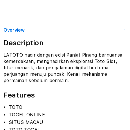
Overview
Description
LATOTO hadir dengan edisi Panjat Pinang bernuansa
kemerdekaan, menghadirkan eksplorasi Toto Slot,
fitur menarik, dan pengalaman digital bertema
perjuangan menuju puncak. Kenali mekanisme
permainan sebelum bermain.
Features
TOTO
TOGEL ONLINE
SITUS MACAU
TOTO TOGEL