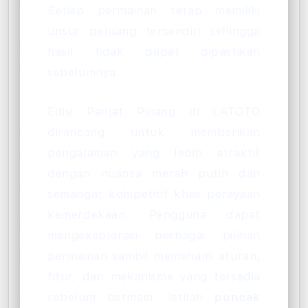
Setiap permainan tetap memiliki
unsur peluang tersendiri sehingga
hasil tidak dapat dipastikan
sebelumnya.
Edisi Panjat Pinang di LATOTO
dirancang untuk memberikan
pengalaman yang lebih atraktif
dengan nuansa merah putih dan
semangat kompetitif khas perayaan
kemerdekaan. Pengguna dapat
mengeksplorasi berbagai pilihan
permainan sambil memahami aturan,
fitur, dan mekanisme yang tersedia
sebelum bermain. Istilah
puncak