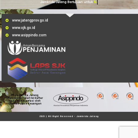
Jamkrida Jateng Bertujuan untuk
Membantu UMKM
www.jatengprov.go.id
www.ojk.go.id
www.asippindo.com
PT Jamkrida Jateng
(Perseroda) telah terdaftar
pada dan diawasi oleh
Otoritas Jasa Keuangan
2021 | All Right Reserved - Jamkrida Jateng