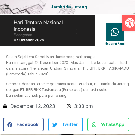
Jamkrida Jateng
Op
Hari Tentara Nasional
Hari Batik Nasional
Indonesia
Peringatan...
07 October 2025
Peringatan...
07 October 2025
Hubungi Kami
Salam Sejahtera Sobat Mas Jamin yang berbahagia,
Hari ini tanggal 12 Desember 2023, Mas Jamin berkesempatan hadir
dalam acara “Penarikan Undian Simpanan PT. BPR BKK TASIKMADU
(Perseroda) Tahun 2023”
Semoga dengan terselenggaranya acara tersebut, PT. Jamkrida Jateng
dengan PT. BPR BKK Tasikmadu (Perseroda) semakin solid.
Dan selamat untuk para pemenang.
December 12, 2023
3:03 pm
Facebook
Twitter
WhatsApp