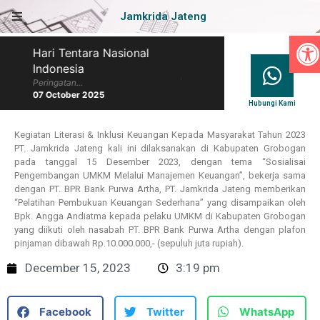
Jamkrida Jateng
Op
Hari Tentara Nasional
Hari Batik Nasional
Indonesia
Peringatan...
07 October 2025
Peringatan...
07 October 2025
Hubungi Kami
Kegiatan Literasi & Inklusi Keuangan Kepada Masyarakat Tahun 2023
PT. Jamkrida Jateng kali ini dilaksanakan di Kabupaten Grobogan
pada tanggal 15 Desember 2023, dengan tema “Sosialisai
Pengembangan UMKM Melalui Manajemen Keuangan”, bekerja sama
dengan PT. BPR Bank Purwa Artha, PT. Jamkrida Jateng memberikan
“Pelatihan Pembukuan Keuangan Sederhana” yang disampaikan oleh
Bpk. Angga Andiatma kepada pelaku UMKM di Kabupaten Grobogan
yang diikuti oleh nasabah PT. BPR Bank Purwa Artha dengan plafon
pinjaman dibawah Rp.10.000.000,- (sepuluh juta rupiah).
December 15, 2023
3:19 pm
Facebook
Twitter
WhatsApp