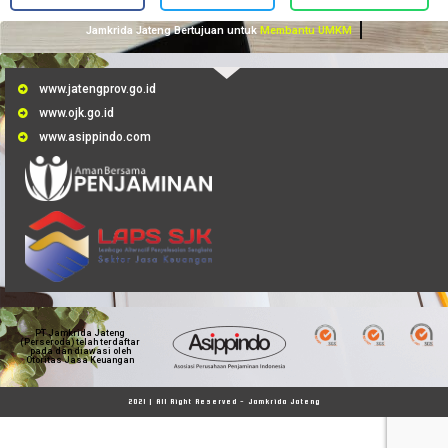
Jamkrida Jateng Bertujuan untuk
Membantu UMKM
www.jatengprov.go.id
www.ojk.go.id
www.asippindo.com
PT Jamkrida Jateng
(Perseroda) telah terdaftar
pada dan diawasi oleh
Otoritas Jasa Keuangan
2021 | All Right Reserved - Jamkrida Jateng