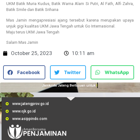
UKM Batik Muria Kudus, Batik Warna Alam Si Putri, Al Fath, Alfi Zahra,
Batik Smile dan Batik Srihana
Mas Jamin mengapresiasi ajang tersebut karena merupakan upaya
unjuk gigi kualitas UKM Jawa Tengah untuk Go Internasional.
Maju terus UKM Jawa Tengah
Salam Mas Jamin
October 25, 2023
10:11 am
Facebook
Twitter
WhatsApp
Jamkrida Jateng Bertujuan untuk
Membantu UMKM
www.jatengprov.go.id
www.ojk.go.id
www.asippindo.com