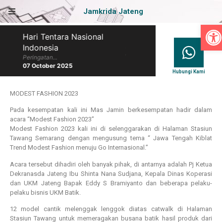
Jamkrida Jateng
Op
Hari Tentara Nasional
Hari Batik Nasional
Indonesia
Peringatan...
07 October 2025
Peringatan...
07 October 2025
Hubungi Kami
MODEST FASHION 2023
Pada kesempatan kali ini Mas Jamin berkesempatan hadir dalam
acara “Modest Fashion 2023”
Modest Fashion 2023 kali ini di selenggarakan di Halaman Stasiun
Tawang Semarang dengan mengusung tema “ Jawa Tengah Kiblat
Trend Modest Fashion menuju Go Internasional.”
Acara tersebut dihadiri oleh banyak pihak, di antarnya adalah Pj Ketua
Dekranasda Jateng Ibu Shinta Nana Sudjana, Kepala Dinas Koperasi
dan UKM Jateng Bapak Eddy S Bramiyanto dan beberapa pelaku-
pelaku bisnis UKM Batik.
12 model cantik melenggak lenggok diatas catwalk di Halaman
Stasiun Tawang untuk memeragakan busana batik hasil produk dari