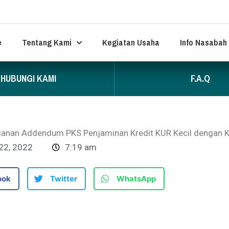
e
Tentang Kami
Kegiatan Usaha
Info Nasabah
HUBUNGI KAMI
F.A.Q
anan Addendum PKS Penjaminan Kredit KUR Kecil dengan K
22, 2022
7:19 am
ook
Twitter
WhatsApp