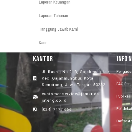
Laporan Keuangan
Laporan Tahunan
Tanggung Jawab Kami
Karir
KANTOR
INFO 
Pengadu
Jl. Raung No.21B, Gajahmungkur,
Kec. Gajahmungkur, Kota
FAQ Pen
Semarang, Jawa Tengah 50232
customer.service@jamkrida-
Publikasi
jateng.co.id
Pendeka
[024] 7477 666
Daftar A