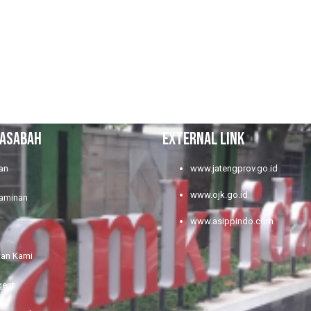
NASABAH
EXTERNAL LINK
an
www.jatengprov.go.id
www.ojk.go.id
jaminan
www.asippindo.com
tan Kami
gent