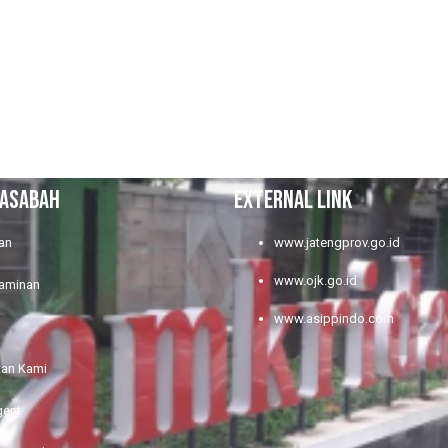
NASABAH
EXTERNAL LINK
an
www.jatengprov.go.id
www.ojk.go.id
jaminan
www.asippindo.com
tan Kami
gent