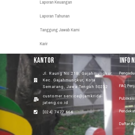
Laporan Keuangan
Laporan Tahunan
Tanggung Jawab Kami
Karir
KANTOR
INFO 
Pengadu
Jl. Raung No.21B, Gajahmungkur,
Kec. Gajahmungkur, Kota
FAQ Pen
Semarang, Jawa Tengah 50232
customer.service@jamkrida-
Publikasi
jateng.co.id
Pendeka
[024] 7477 666
Daftar A