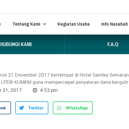
e
Tentang Kami
Kegiatan Usaha
Info Nasabah
HUBUNGI KAMI
F.A.Q
amis 21 Desember 2017 bertempat di Hotel Santika Semaran
LPDB-KUMKM guna mempercepat penyaluran dana bergulir d
 21, 2017
4:53 pm
ook
Twitter
WhatsApp