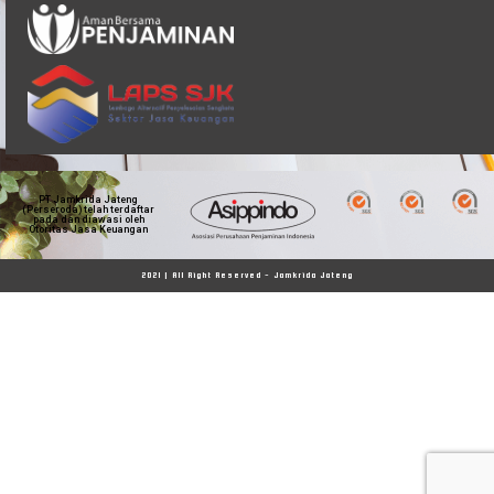
PT Jamkrida Jateng
(Perseroda) telah terdaftar
pada dan diawasi oleh
Otoritas Jasa Keuangan
2021 | All Right Reserved - Jamkrida Jateng