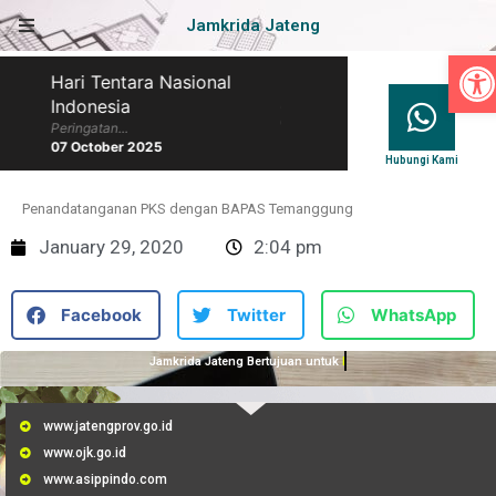
Jamkrida Jateng
Op
Hari Tentara Nasional
Hari Batik Nasional
Indonesia
Peringatan...
07 October 2025
Peringatan...
07 October 2025
Hubungi Kami
Penandatanganan PKS dengan BAPAS Temanggung
January 29, 2020
2:04 pm
Facebook
Twitter
WhatsApp
Jamkrida Jateng Bertujuan untuk
Membantu UMKM
www.jatengprov.go.id
www.ojk.go.id
www.asippindo.com