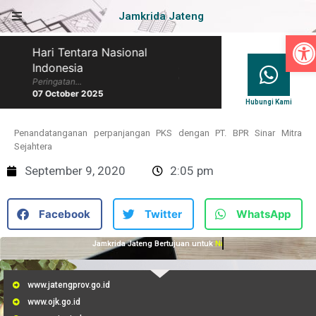
Jamkrida Jateng
Op
Hari Tentara Nasional
Hari Batik Nasional
Indonesia
Peringatan...
07 October 2025
Peringatan...
07 October 2025
Hubungi Kami
Penandatanganan perpanjangan PKS dengan PT. BPR Sinar Mitra
Sejahtera
September 9, 2020
2:05 pm
Facebook
Twitter
WhatsApp
Jamkrida Jateng Bertujuan untuk
Membantu UMKM
www.jatengprov.go.id
www.ojk.go.id