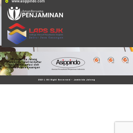
www.asippindo.com
PT Jamkrida Jateng
(Perseroda) telah terdaftar
pada dan diawasi oleh
Otoritas Jasa Keuangan
2021 | All Right Reserved - Jamkrida Jateng