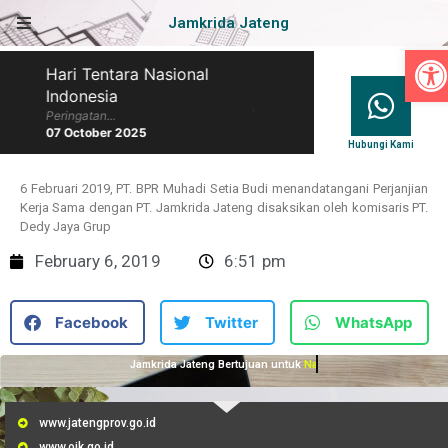
Jamkrida Jateng
Op
Hari Tentara Nasional
Hari Batik Nasional
Indonesia
Peringatan...
07 October 2025
Peringatan...
07 October 2025
Hubungi Kami
6 Februari 2019, PT. BPR Muhadi Setia Budi menandatangani Perjanjian
Kerja Sama dengan PT. Jamkrida Jateng disaksikan oleh komisaris PT.
Dedy Jaya Grup
February 6, 2019
6:51 pm
Facebook
Twitter
WhatsApp
Jamkrida Jateng Bertujuan untuk
Membantu UMKM
www.jatengprov.go.id
www.ojk.go.id