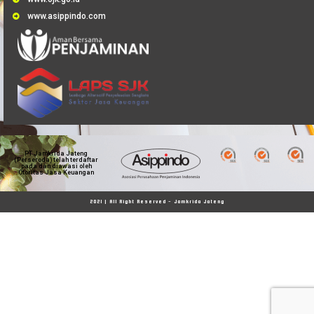
www.asippindo.com
PT Jamkrida Jateng
(Perseroda) telah terdaftar
pada dan diawasi oleh
Otoritas Jasa Keuangan
2021 | All Right Reserved - Jamkrida Jateng