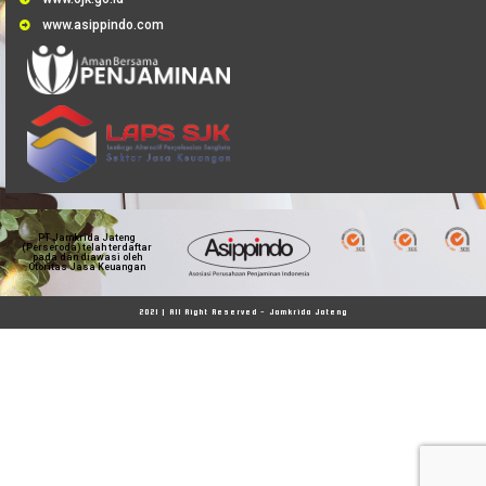
www.asippindo.com
PT Jamkrida Jateng
(Perseroda) telah terdaftar
pada dan diawasi oleh
Otoritas Jasa Keuangan
2021 | All Right Reserved - Jamkrida Jateng