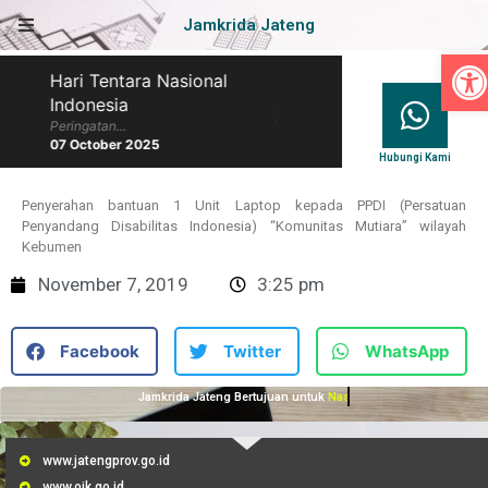
Jamkrida Jateng
Op
Hari Tentara Nasional
Hari Batik Nasional
Indonesia
Peringatan...
07 October 2025
Peringatan...
07 October 2025
Hubungi Kami
Penyerahan bantuan 1 Unit Laptop kepada PPDI (Persatuan
Penyandang Disabilitas Indonesia) “Komunitas Mutiara” wilayah
Kebumen
November 7, 2019
3:25 pm
Facebook
Twitter
WhatsApp
Jamkrida Jateng Bertujuan untuk
Nasionalisme
www.jatengprov.go.id
www.ojk.go.id