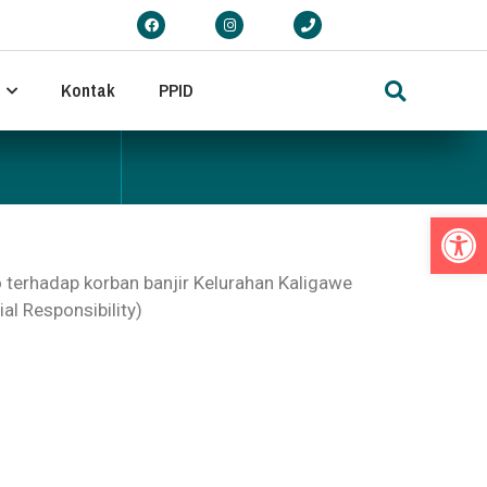
Kontak
PPID
Op
erhadap korban banjir Kelurahan Kaligawe
l Responsibility)