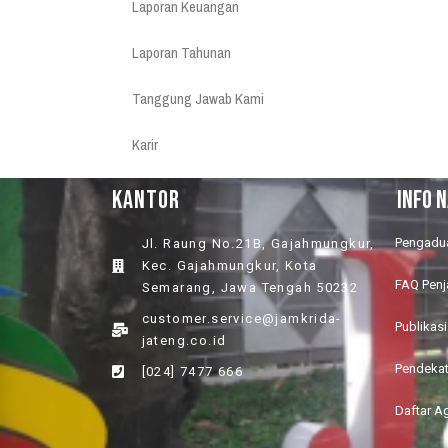
Laporan Keuangan
Laporan Tahunan
Tanggung Jawab Kami
Karir
KANTOR
INFO 
Pengadu
Jl. Raung No.21B, Gajahmungkur,
Kec. Gajahmungkur, Kota
FAQ Pen
Semarang, Jawa Tengah 50232
customer.service@jamkrida-
Publikasi
jateng.co.id
Pendeka
[024] 7477 666
Daftar A