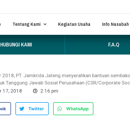
e
Tentang Kami
Kegiatan Usaha
Info Nasabah
HUBUNGI KAMI
F.A.Q
 2018, PT. Jamkrida Jateng menyerahkan bantuan sembako t
uk Tanggung Jawab Sosial Perusahaan (CSR/Corporate Socia
 17, 2018
2:16 pm
ook
Twitter
WhatsApp