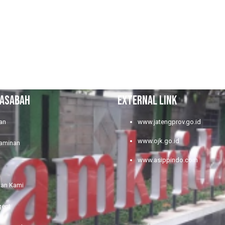
NASABAH
EXTERNAL LINK
an
www.jatengprov.go.id
www.ojk.go.id
jaminan
www.asippindo.com
tan Kami
gent