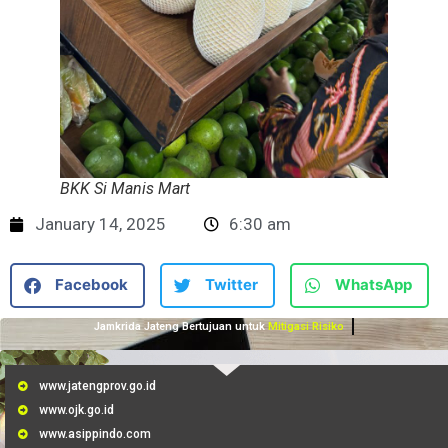
BKK Si Manis Mart
January 14, 2025
6:30 am
Facebook
Twitter
WhatsApp
Jamkrida Jateng Bertujuan untuk
Mitigasi Risiko
www.jatengprov.go.id
www.ojk.go.id
www.asippindo.com