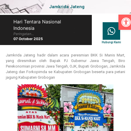
Jamkrida Jateng
Op
Hari Tentara Nasional
Hari Batik Nasional
Indonesia
Peringatan...
07 October 2025
Peringatan...
07 October 2025
Hubungi Kami
Jamkrida Jateng hadir dalam acara peresmian BKK Si Manis Mart,
yang diresmikan oleh Bapak PJ Gubernur Jawa Tengah, Biro
Perekonomian provinsi Jawa Tengah, OJK, Bupati Grobogan, Jamkrida
Jateng dan Forkopimda se Kabupaten Grobogan beserta para petani
jagung Kabupaten Grobogan