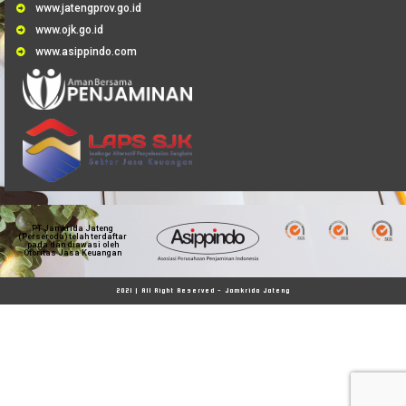
www.jatengprov.go.id
www.ojk.go.id
www.asippindo.com
PT Jamkrida Jateng
(Perseroda) telah terdaftar
pada dan diawasi oleh
Otoritas Jasa Keuangan
2021 | All Right Reserved - Jamkrida Jateng