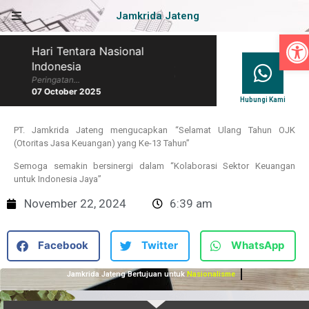
Jamkrida Jateng
Op
Hari Tentara Nasional
Hari Batik Nasional
Indonesia
Peringatan...
07 October 2025
Peringatan...
07 October 2025
Hubungi Kami
PT. Jamkrida Jateng mengucapkan “Selamat Ulang Tahun OJK
(Otoritas Jasa Keuangan) yang Ke-13 Tahun”
Semoga semakin bersinergi dalam “Kolaborasi Sektor Keuangan
untuk Indonesia Jaya”
November 22, 2024
6:39 am
Facebook
Twitter
WhatsApp
Jamkrida Jateng Bertujuan untuk
Nasionalisme