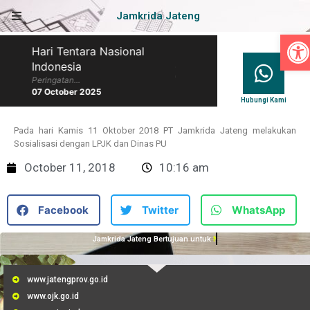
Jamkrida Jateng
Op
Hari Tentara Nasional
Hari Batik Nasional
Indonesia
Peringatan...
07 October 2025
Peringatan...
07 October 2025
Hubungi Kami
Pada hari Kamis 11 Oktober 2018 PT Jamkrida Jateng melakukan
Sosialisasi dengan LPJK dan Dinas PU
October 11, 2018
10:16 am
Facebook
Twitter
WhatsApp
Jamkrida Jateng Bertujuan untuk
Membantu UMKM
www.jatengprov.go.id
www.ojk.go.id