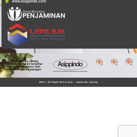
www.asippindo.com
PT Jamkrida Jateng
(Perseroda) telah terdaftar
pada dan diawasi oleh
Otoritas Jasa Keuangan
2021 | All Right Reserved - Jamkrida Jateng