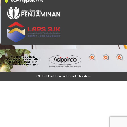
www.asippindo.com
PT Jamkrida Jateng
(Perseroda) telah terdaftar
pada dan diawasi oleh
Otoritas Jasa Keuangan
2021 | All Right Reserved - Jamkrida Jateng