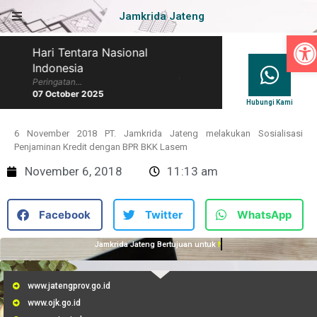
Jamkrida Jateng
Op
Hari Tentara Nasional
Hari Batik Nasional
Indonesia
Peringatan...
07 October 2025
Peringatan...
07 October 2025
Hubungi Kami
6 November 2018 PT. Jamkrida Jateng melakukan Sosialisasi
Penjaminan Kredit dengan BPR BKK Lasem
November 6, 2018
11:13 am
Facebook
Twitter
WhatsApp
Jamkrida Jateng Bertujuan untuk
Membantu UMKM
www.jatengprov.go.id
www.ojk.go.id