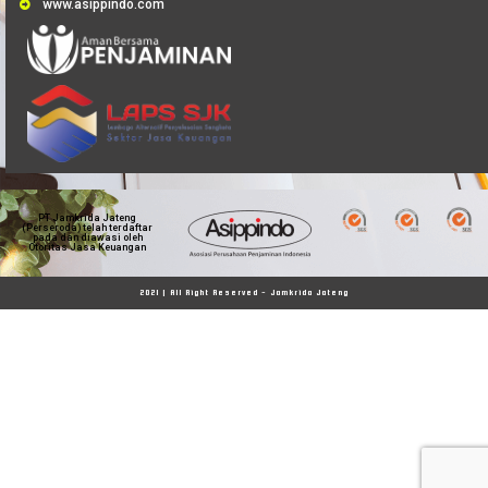
www.asippindo.com
PT Jamkrida Jateng
(Perseroda) telah terdaftar
pada dan diawasi oleh
Otoritas Jasa Keuangan
2021 | All Right Reserved - Jamkrida Jateng