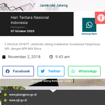
Jamkrida Jateng
Op
Hari Tentara Nasional
Hari Batik Nasional
Indonesia
Peringatan...
07 October 2025
Peringatan...
07 October 2025
Hubungi Kami
2 Oktober 2018 PT. Jamkrida Jateng melakukan Sosialisasi Penjaminan
NPL dengan BPR BKK Blora
November 2, 2018
9:43 am
Facebook
Twitter
WhatsApp
Jamkrida Jateng Bertujuan untuk
Membantu UMKM
www.jatengprov.go.id
www.ojk.go.id