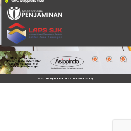
www.asippindo.com
PT Jamkrida Jateng
(Perseroda) telah terdaftar
pada dan diawasi oleh
Otoritas Jasa Keuangan
2021 | All Right Reserved - Jamkrida Jateng