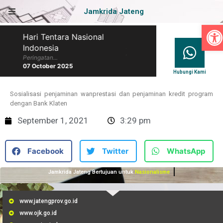
Jamkrida Jateng
Op
Hari Tentara Nasional
Hari Batik Nasional
Indonesia
Peringatan...
07 October 2025
Peringatan...
07 October 2025
Hubungi Kami
Sosialisasi penjaminan wanprestasi dan penjaminan kredit program
dengan Bank Klaten
September 1, 2021
3:29 pm
Facebook
Twitter
WhatsApp
Jamkrida Jateng Bertujuan untuk
Nasionalisme
www.jatengprov.go.id
www.ojk.go.id