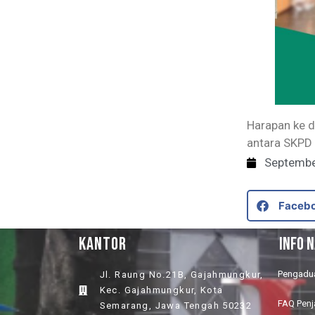
Harapan ke d
antara SKPD
Septembe
Faceb
KANTOR
INFO 
Pengadu
Jl. Raung No.21B, Gajahmungkur,
Kec. Gajahmungkur, Kota
FAQ Pen
Semarang, Jawa Tengah 50232