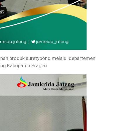
inan produk suretybond melalui departemen
ang Kabupaten Sragen.