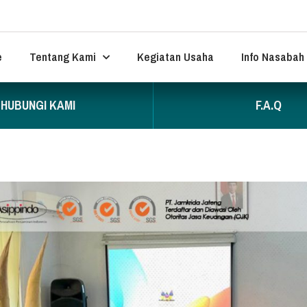
e
Tentang Kami
Kegiatan Usaha
Info Nasabah
HUBUNGI KAMI
F.A.Q