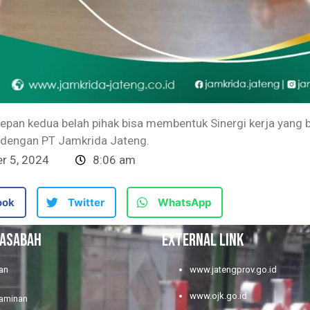
epan kedua belah pihak bisa membentuk Sinergi kerja yang
 dengan PT Jamkrida Jateng.
r 5, 2024
8:06 am
ook
Twitter
WhatsApp
NASABAH
EXTERNAL LINK
an
www.jatengprov.go.id
www.ojk.go.id
jaminan