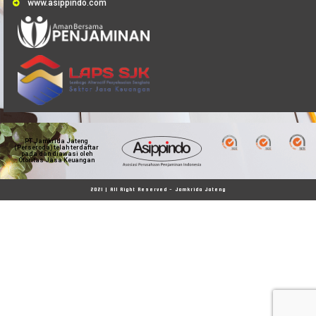
www.asippindo.com
PT Jamkrida Jateng
(Perseroda) telah terdaftar
pada dan diawasi oleh
Otoritas Jasa Keuangan
2021 | All Right Reserved - Jamkrida Jateng