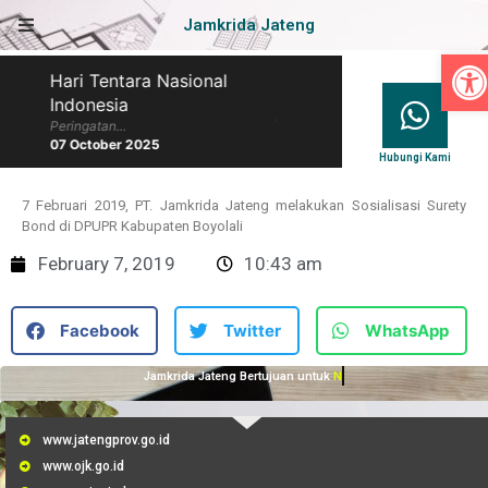
Jamkrida Jateng
Op
Hari Tentara Nasional
Hari Batik Nasional
Indonesia
Peringatan...
07 October 2025
Peringatan...
07 October 2025
Hubungi Kami
7 Februari 2019, PT. Jamkrida Jateng melakukan Sosialisasi Surety
Bond di DPUPR Kabupaten Boyolali
February 7, 2019
10:43 am
Facebook
Twitter
WhatsApp
Jamkrida Jateng Bertujuan untuk
Membantu UMKM
www.jatengprov.go.id
www.ojk.go.id