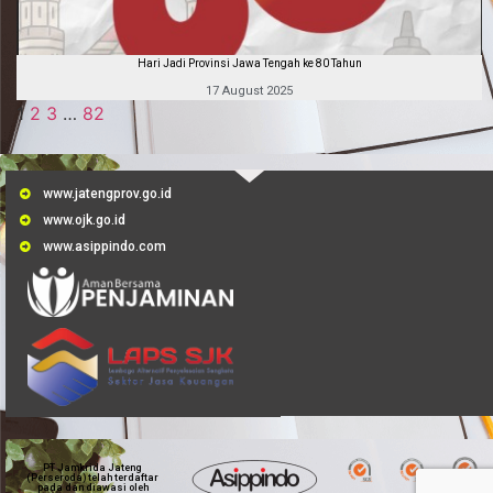
Hari Jadi Provinsi Jawa Tengah ke 80 Tahun
17 August 2025
1
2
3
…
82
www.jatengprov.go.id
www.ojk.go.id
www.asippindo.com
PT Jamkrida Jateng
(Perseroda) telah terdaftar
pada dan diawasi oleh