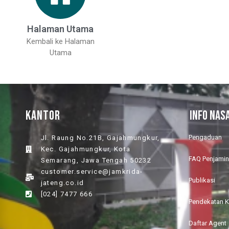
Halaman Utama
Kembali ke Halaman
Utama
KANTOR
INFO NAS
Pengaduan
Jl. Raung No.21B, Gajahmungkur,
Kec. Gajahmungkur, Kota
FAQ Penjami
Semarang, Jawa Tengah 50232
customer.service@jamkrida-
Publikasi
jateng.co.id
[024] 7477 666
Pendekatan 
Daftar Agent