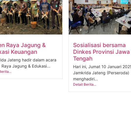
en Raya Jagung &
Sosialisasi bersama
kasi Keuangan
Dinkes Provinsi Jawa
Tengah
ida Jateng hadir dalam acara
 Raya Jagung & Edukasi...
Hari ini, Jumat 10 Januari 20
erita...
Jamkrida Jateng (Perseroda)
menghadiri...
Detail Berita...