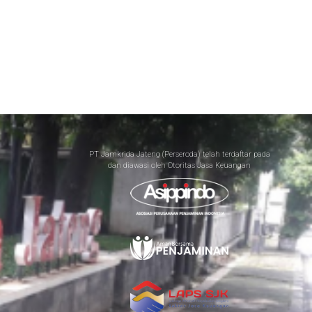
PT Jamkrida Jateng (Perseroda) telah terdaftar pada
dan diawasi oleh Otoritas Jasa Keuangan