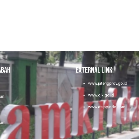
ABAH
EXTERNAL LINK
www.jatengprov.go.id
www.ojk.go.id
nan
www.asippindo.com
Kami