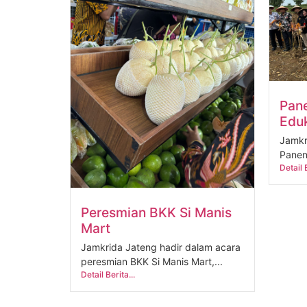
Pan
Edu
Jamkr
Panen
Detail B
Peresmian BKK Si Manis
Mart
Jamkrida Jateng hadir dalam acara
peresmian BKK Si Manis Mart,...
Detail Berita...